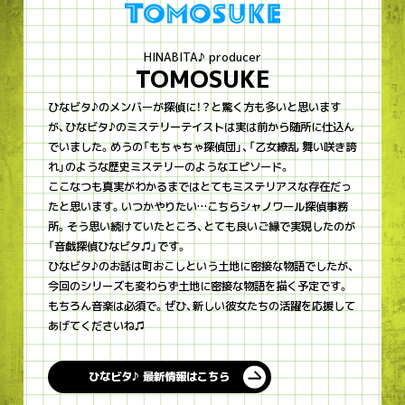
HINABITA♪ producer
TOMOSUKE
ひなビタ♪のメンバーが探偵に！？と驚く方も多いと思います
が、ひなビタ♪のミステリーテイストは実は前から随所に仕込ん
でいました。めうの「もちゃちゃ探偵団」、「乙女繚乱 舞い咲き誇
れ」のような歴史ミステリーのようなエピソード。
ここなつも真実がわかるまではとてもミステリアスな存在だっ
たと思います。いつかやりたい…こちらシャノワール探偵事務
所。そう思い続けていたところ、とても良いご縁で実現したのが
「音戯探偵ひなビタ♫」です。
ひなビタ♪のお話は町おこしという土地に密接な物語でしたが、
今回のシリーズも変わらず土地に密接な物語を描く予定です。
もちろん音楽は必須で。ぜひ、新しい彼女たちの活躍を応援して
あげてくださいね♫
ひなビタ♪ 最新情報はこちら