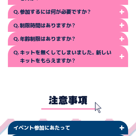
参加するには何が必要ですか？
時にはひらめきが必要になるかもしれませんが、最後まで謎解
きをお楽しみいただく為にヒントを用意しております。初めて
制限時間はありますか？
の方でも安心してご参加ください。
配布場所で「謎解きキット」をお受け取りください。次に、ストー
リーの進行や謎の解答、ヒントの確認などで使用しますので、
年齢制限はありますか？
LINEアプリが使える「スマートフォンまたはタブレット」が必要
制限時間はございません。好きな時に参加できます。複数日にわ
です。また、謎解きの途中でキャラクターボイスも楽しみながら
たってプレイしても大丈夫ですので、ご自分のペースでお楽し
キットを無くしてしまいました。新しい
体験できるよう「イヤホンまたはヘッドホン」のご持参を推奨い
みください。
年齢制限はございませんが、9歳以上を推奨としております。
たします。なお、イベント参加中の通信費はお客様のご負担とな
ただし、一部限られた時間しか入れない場所には制限がありま
キットをもらえますか？
りますので、ご了承ください。
す。予めご了承ください。
キットの配布場所にお問い合わせいただき、新しいキットをお
受け取りください。
イベント参加にあたって