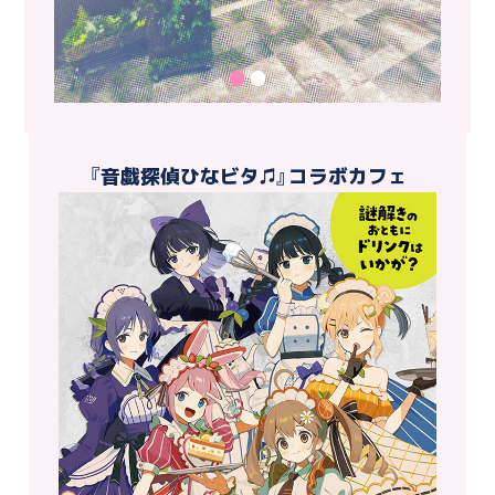
『音戯探偵ひなビタ♫』コラボカフェ