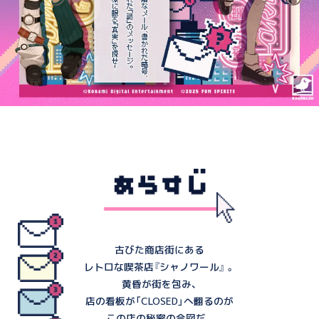
古びた商店街にある
レトロな喫茶店『シャノワール』 。
黄昏が街を包み、
店の看板が「CLOSED」へ翻るのが
この店の秘密の合図だ。