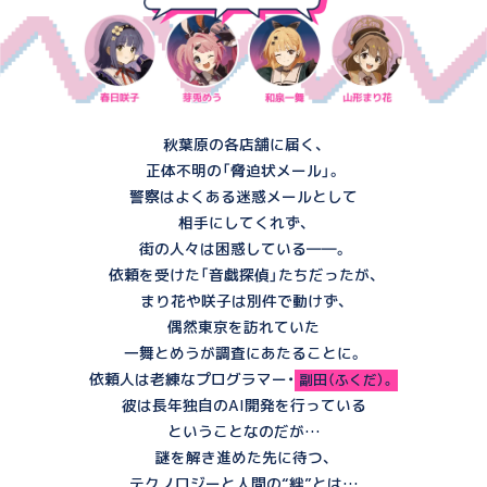
秋葉原の各店舗に届く、
正体不明の「脅迫状メール」。
警察はよくある迷惑メールとして
相手にしてくれず、
街の人々は困惑している――。
依頼を受けた「音戯探偵」たちだったが、
まり花や咲子は別件で動けず、
偶然東京を訪れていた
一舞とめうが調査にあたることに。
依頼人は老練なプログラマー・
副田（ふくだ）。
彼は長年独自のAI開発を行っている
ということなのだが…
謎を解き進めた先に待つ、
テクノロジーと人間の“絆”とは…