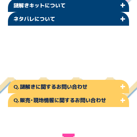
謎解きキットについて
プレイに際して、LINE公式アカウントを使用いたします。ゲー
ムプレイ時には端末（PC、タブレット、スマートフォンのみ）
ネタバレについて
とインターネットに接続できる環境が必要です。フィー
参加キットは無料で配布します。 お一人様につき一部お受け
チャーフォン（ガラケー）には対応しておりません。
取りください。
※LINEは、LINEヤフー株式会社の登録商標または商標です。
これからお楽しみいただくお客さまのために、謎の問題、解
参加キットの内容物に不備があった場合は、配布場所にて交
答、映像の内容をブログやSNSなど、インターネットで公開す
通信費はお客様のご負担となります。
換いたします。
ること、また謎解きキットを譲渡や転売することは固くお断
制限時間はございません。ご自身のペースでプレイいただけ
謎解きキットの再配布は対応しておりますが、キット数に限
りいたします。
ます。ただし、一部限られた時間しか入れない場所がございま
りがありますのでなくさないようにご注意ください。
す。予めご了承ください。
謎解きキットの譲渡／転売は固くお断りいたします。
歩行中の謎解き、スマートフォン操作は大変危険ですのでお
やめください。また、謎解き周遊をする際には車両などに注意
謎解きに関するお問い合わせ
し街中の設備や消火栓、看板などには触れたりしないでくだ
さい。
販売・現地情報に関するお問い合わせ
『KAGENAZO（運営：FUN SPIRITS株式会社）』
イベント参加中、一般の方のご迷惑になる場所（とくに謎解き
お問い合わせ：
https://kagenazo.com/contact/
とは関係のない駐車場など）での謎解きや事故等の恐れがあ
『AKIHABARAゲーマーズ本店』
HP：
https://kagenazo.com/
る行為はおやめください。
お問い合わせ：
※お問い合わせの内容によっては、お時間を頂戴する場合やお
本イベントの謎解きのヒントは、次の場所にはありません。
https://www.gamers.co.jp/contact/index.php/
返事を差し上げられない場合がございます。
（水の中/土の中/覗き込む必要のある場所/立ち入り禁止の場
HP：
https://www.gamers.co.jp/shop/detail.php?id=4