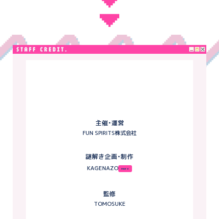
所）
※お問い合わせの内容によっては、お時間を頂戴する場合やお
返事を差し上げられない場合がございます。
あらかじめ天候を確認し、夜間、台風や警報が出ているなどの
荒天時、かなり危険が及ぶと判断されるような状況での捜索
は絶対に行わないでください。
イベント実施中の事故やケガ、器物破損などで発生した損害
については当方は一切関知せず、
またいかなる責任も負いかねます。 参加者個人の責任となり
ますので、ご理解頂ける方のみご参加ください。
自然災害等の予期せぬ事態が発生した場合は、お客様ご自身
の安全確保を優先してください。
主催・運営
交通ルールやマナーを守り安全にお楽しみください。
FUN SPIRITS株式会社
各謎解きスポットおよび協力店舗では、お問い合わせには対
応いたしかねます。ご不明点がある場合は、本サイトに記載の
謎解き企画・制作
お問い合わせ先よりご連絡ください。
KAGENAZO
※イベントによってお問い合わせ先が異なる場合があります
ので、ご注意ください。
監修
TOMOSUKE