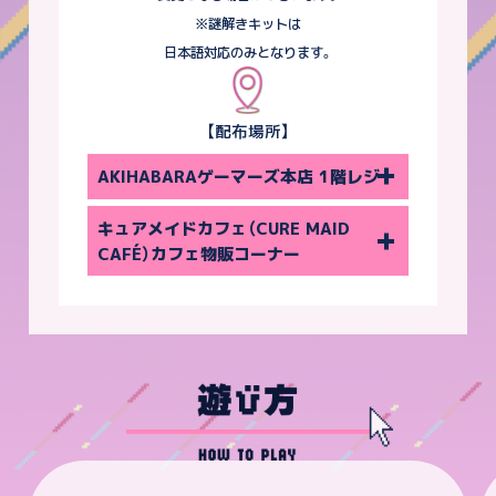
※謎解きキットは
日本語対応のみとなります。
【配布場所】
AKIHABARAゲーマーズ本店 1階レジ
営業時間：【平日】[1F]10:00～22:00 /
キュアメイドカフェ（CURE MAID
[3F～7F]11:00～21:00
CAFÉ）カフェ物販コーナー
【土日祝】[1F・3F～7F]10:00～21:00
営業時間：11:00～20:00（ラストオー
※[2F]ES!!storeは全日11:00～21:00
ダー：FOOD 19:00 / DRINK 19:30）
定休日：年中無休
店休日はHPをご確認ください
住所：
東京都千代田区外神田1-14-7 外神田一
住所：
東京都千代田区外神田1-2-7 オノデン本店
丁目ビル
4F ジーストア・アキバ内
電話番号：
03-5298-8720
電話番号：
03-3258-3161
URL：
URL：
https://www.curemaid.jp/
https://www.gamers.co.jp/shop/detail.php