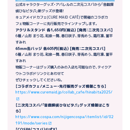
公式キャラクターグッズ・アパレルの二次元コスパから「音戯探
偵ひなビタ♫」新グッズが登場！
キュアメイドカフェ(CURE MAID CAFÉ)で開催のコラボカ
フェ物販コーナーに先行販売でラインナップします。
アクリルスタンド 各1,650円(税込) [発売：二次元コスパ]
6種／山形 まり花、和泉一舞、春日咲子、芽兎めう、霜月凛、菫平
すみれ
65mm缶バッジ 各605円(税込) [発売：二次元コスパ]
6種／山形 まり花、和泉一舞、春日咲子、芽兎めう、霜月凛、菫平
すみれ
物販コーナーはグッズ購入のみの入店も可能なので、テイクア
ウトコラボドリンクとあわせて
ぜひチェックしてくださいね。
【コラボカフェ/メニュー・先行販売グッズ情報こちら】
https://www.curemaid.jp/collab_cafe/hinabita2025/
【二次元コスパ/「音戯探偵ひなビタ♫」グッズ情報はこち
ら】
https://www.cospa.com/nijigencospa/itemlist/id/02
191/mode/series
【COSPA(コスパ)公式X】